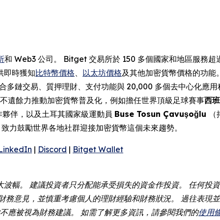
所
和 Web3 公司。 Bitget 交易所於 150 多個國家和地區
供即時獲知
比特幣價格
、
以太坊價格
及其他加密貨幣價格的功能
合多鏈交易、質押理財、支付功能與 20,000 多個去中心化應用程
 一直不遺餘力推動加密貨幣普及化，例如擔任世界頂級足球賽事
西班
官方合作夥伴，以及土耳其國家級運動員
Buse Tosun Çavuşoğlu
（
，致力鼓勵世界各地社群迎接加密貨幣這個未來趨勢。
LinkedIn
|
Discord
|
Bitget Wallet
大波幅。 建議投資者只分配能承受損失的資金作投資。 任何投
財務意見，並慎重考慮個人的理財經驗和財務狀況。 過往表現並
容均不應被視為財務建議。 如需了解更多資訊，請參閱我們的
使用