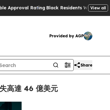
val Rating
Black Residents Warned of Abusive Cop
View all
Provided by AGP
Share
損失高達 46 億美元