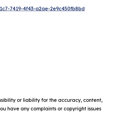
1c7-7419-4f43-a2ae-2e9c450fb8bd
ility or liability for the accuracy, content,
f you have any complaints or copyright issues