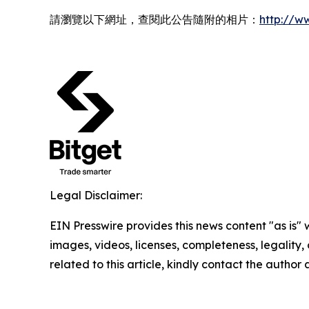
請瀏覽以下網址，查閱此公告隨附的相片：
http://
Legal Disclaimer:
EIN Presswire provides this news content "as is" 
images, videos, licenses, completeness, legality, o
related to this article, kindly contact the author