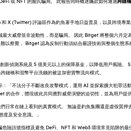
Fi 或 NFT 的龐氏騙局。 此報告同時概述贓款如何通過
跨鏈
 和 X (Twitter) 評論區作為釣魚著手地日益普及，以及跨境
最大威脅並非波動性，而是騙局。 因此 Bitget 將整個六月
且難以察覺， Bitget 認為反制行動須結合嚴謹技術與整個生
、創新偵測系統及 5 億美元以上的保障基金，以降低用戶風險。 S
視了通過跨鏈橋和混幣平台洗錢的被盜加密貨幣流向模式。
示：「不法分子不斷改良攻擊模式，運用 AI 並探索擴大犯罪活
tget 的合作，體現彼此共同應對威脅演變的迫切性，並為用戶提
我們日常在鏈上看到的真實模式。 無論是釣魚集團還是虛假質押
態度及安全意識。」
訊號指標及避免 DeFi、NFT 和 Web3 環境常見陷阱的