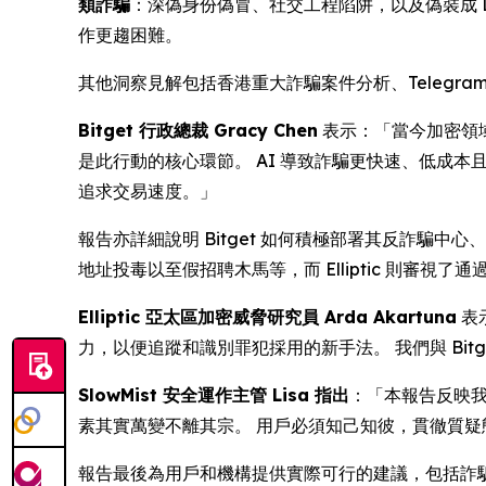
類詐騙
：深偽身份偽冒、社交工程陷阱，以及偽裝成 De
作更趨困難。
其他洞察見解包括香港重大詐騙案件分析、Telegram
Bitget 行政總裁 Gracy Chen
表示：「當今加密領域
是此行動的核心環節。 AI 導致詐騙更快速、低成本
追求交易速度。」
報告亦詳細說明 Bitget 如何積極部署其反詐騙中心
地址投毒以至假招聘木馬等，而 Elliptic 則審
Elliptic 亞太區加密威脅研究員 Arda Akartuna
表
力，以便追蹤和識別罪犯採用的新手法。 我們與 Bi
SlowMist 安全運作主管 Lisa 指出
：「本報告反映
素其實萬變不離其宗。 用戶必須知己知彼，貫徹質疑
報告最後為用戶和機構提供實際可行的建議，包括詐騙危險