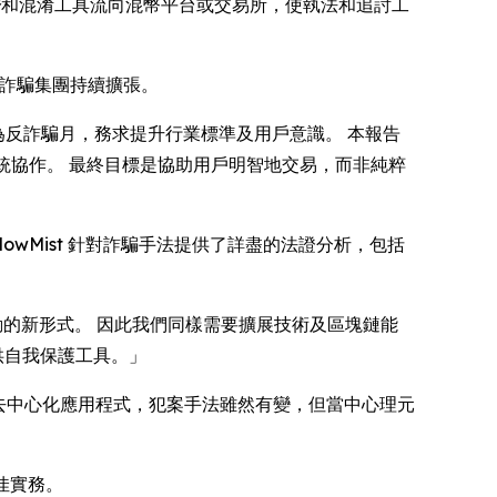
橋
和混淆工具流向混幣平台或交易所，使執法和追討工
專業詐騙集團持續擴張。
定為反詐騙月，務求提升行業標準及用戶意識。 本報告
態系統協作。 最終目標是協助用戶明智地交易，而非純粹
lowMist 針對詐騙手法提供了詳盡的法證分析，包括
動的新形式。 因此我們同樣需要擴展技術及區塊鏈能
供自我保護工具。」
去中心化應用程式，犯案手法雖然有變，但當中心理元
最佳實務。