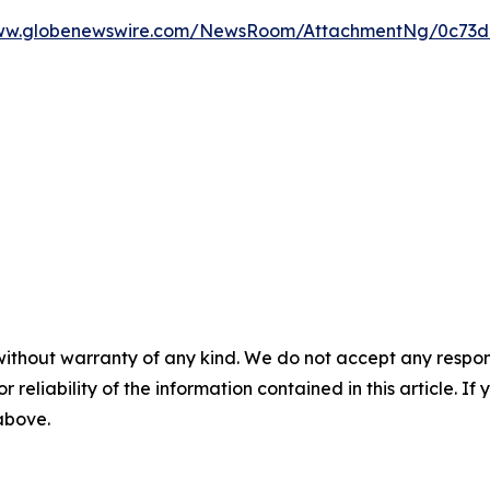
www.globenewswire.com/NewsRoom/AttachmentNg/0c73d
without warranty of any kind. We do not accept any responsib
r reliability of the information contained in this article. I
 above.