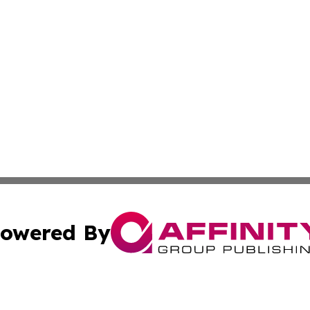
owered By
ubmit Press Release
Terms & Conditions
Copyright/DMCA