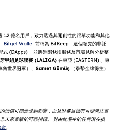
服務超過 1.2 億名用戶，致力透過其開創性的跟單功能和其他
。
Bitget Wallet
前稱為 BitKeep，這個領先的非託
式 (DApps) ，並將進階兌換服務及市場見解分析整
牙甲組足球聯賽 (LALIGA)
在東亞 (EASTERN) 、東
摔角世界冠軍）、
Samet Gümüş
（拳擊金牌得主）
資的價值可能會受到影響，而且財務目標有可能無法實
非未來業績的可靠指標。 對由此產生的任何潛在損
條款
。