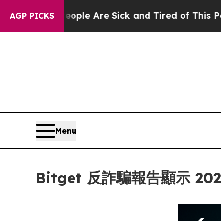
: “People Are Sick and Tired of This Politics of 
AGP PICKS
Menu
Bitget 反詐騙報告顯示 2