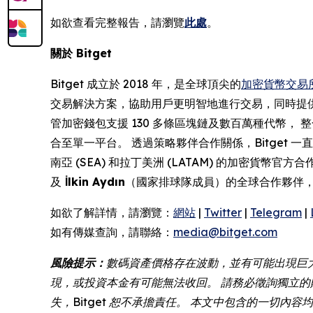
如欲查看完整報告，請瀏覽
此處
。
關於 Bitget
Bitget 成立於 2018 年，是全球頂尖的
加密貨幣交易
交易解決方案，協助用戶更明智地進行交易，同時提
管加密錢包支援 130 多條區塊鏈及數百萬種代幣， 整
合至單一平台。 透過策略夥伴合作關係，Bitget
南亞 (SEA) 和拉丁美洲 (LATAM) 的加密貨幣
及
İlkin Aydın
（國家排球隊成員）的全球合作夥伴
如欲了解詳情，請瀏覽：
網站
|
Twitter
|
Telegram
|
如有傳媒查詢，請聯絡：
media@bitget.com
風險提示：
數碼資產價格存在波動，並有可能出現巨
現，或投資本金有可能無法收回。 請務必徵詢獨立的
失，Bitget 恕不承擔責任。 本文中包含的一切內