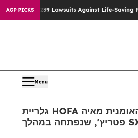
 Food’s 239 Lawsuits Against Life-Saving Policie
AGP PICKS
Menu
גלריית HOFA מציגה את התערוכה "דגימות זמן: הנשגב המקולקל" של האומנית מאיה