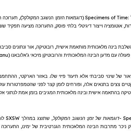
תערוכה 
(דוגמאות הזמן: הנשגב המקולקל),
Specimens of Time: 
ל ידי מהירות, אוטומציה וייצור דיגיטלי בלתי פוסק, התערוכה מציעה תפקי
 בינה מלאכותית מותאמת אישית, רובוטיקה, אור ונתונים סביבתיים בז
eanu
(
ג'אלובאנו
מיכאי
והרובוטיקן
עולה עם מדען הבינה המלאכותית
אור של שינוי סביבתי אלא תיעוד פיזי שלו. באזור הארקטי, ההתח
קטיים צצים בתנאים אלה, ופורחים לזמן קצר לפני שהטמפרטורות ע
בוטיקה בהתאמה אישית ובינה מלאכותית המגיבים בזמן אמת לנתוני א
SXSW
שתוצג במהלך
,
המקולקל
דוגמאות של זמן: הנשגב
-
Spe
לק ניכר מתרבות הבינה המלאכותית הגנרטיבית של ימינו, התערוכה 