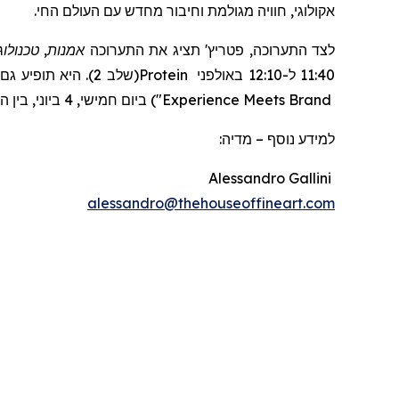
אקולוגי, חוויה מגולמת וחיבור מחדש עם העולם החי.
אמנות, טכנולו
תציג את התערוכה
'
פטריץ
לצד התערוכה,
(שלב 2). היא תופיע גם בפאנל
Protein
11:40 ל-12:10 באולפני
ביום חמישי, 4 ביוני, בין השעות 16:10 ל-16:50 במבשלת טרומן (שלב 1 של טרומן).
)
"
Experience Meets Brand
מדיה:
–
למידע נוסף
Alessandro Gallini
alessandro@thehouseoffineart.com