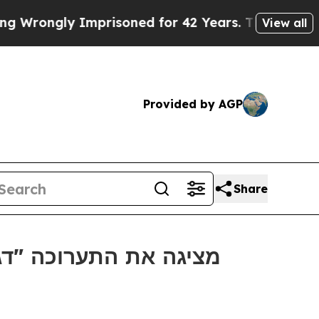
rongly Imprisoned for 42 Years. The State Says N
View all
Provided by AGP
Share