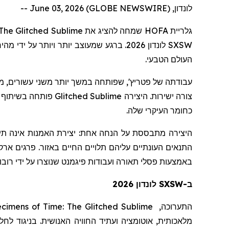
לונדון, June 03, 2026 (GLOBE NEWSWIRE) --
The Glitched Sublime
שמחה להציג את
HOFA
גלריית
לונדון 2026. ברגע שמעוצב יותר ויותר ע
SXSW
העולם הטבעי.
עבודתה
של
פטריץ
שפותחה במשך יותר משני עשורים, משלבת
פותחה בשיתוף פ
Glitched Sublime
צורה ישירות. היצירה
כחומר העיקרי שלה.
היצירה מתבססת על הנחה אחת:
יצירת האמנות אינה תי
התנאים העונתיים עליהם תלויים החיים באזור. פרגים אר
באמצעות פסלי תאורה ועבודות פיגמנט שנוצרו על ידי רו.
ב-SXSW לונדון 2026
cimens of Time: The Glitched Sublime
התערוכה,
מלאכותית, אוטומציה ועתיד החוויה האנושית. בניגוד לח