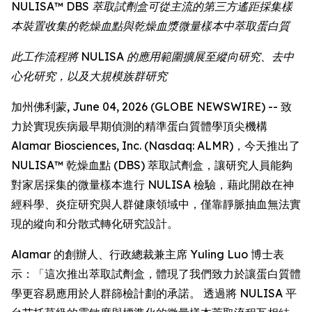
NULISA™ DBS 萃取試劑盒可從主流的第三方遙距採集樣
本裝置收集的乾燥血點與乾燥血漿微量樣本中萃取蛋白質
此工作流程將 NULISA 的應用範圍擴展至縱向研究、去中
心化研究，以及大規模族群研究
加州佛利蒙, June 04, 2026 (GLOBE NEWSWIRE) -- 致
力於實現疾病最早期偵測的精準蛋白質體學頂尖機構
Alamar Biosciences, Inc. (Nasdaq: ALMR)，今天推出了
NULISA™ 乾燥血點 (DBS) 萃取試劑盒，讓研究人員能夠
對家居採集的微量樣本進行 NULISA 檢驗，藉此開啟在神
經科學、炎症研究與人群健康領域中，僅靠靜脈抽血無法實
現的縱向和分散式轉化研究設計。
Alamar 的創辦人、行政總裁兼主席 Yuling Luo 博士表
示：「這次推出萃取試劑盒，體現了我們致力於讓蛋白質體
學更容易應用於人群篩檢計劃的承諾。 透過將 NULISA 平