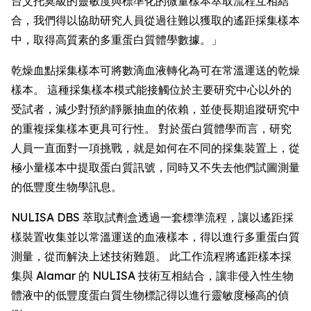
台艾托莫級的靈敏度與標準化的微量樣本萃取流程互相結
合，我們得以協助研究人員從過往難以獲取的遙距採集樣本
中，取得高質素的多重蛋白質體學數據。」
乾燥血點採集樣本可將數滴血液轉化為可在常溫運送的乾燥
樣本。 這種採集樣本模式能接觸位於主要研究中心以外的
受試者，減少對預約靜脈抽血的依賴，並使長期追蹤研究中
的重複採集樣本更具可行性。 對於蛋白質體學而言，研究
人員一直面對一項挑戰，就是如何在不同的採集裝置上，從
極小量樣本中提取蛋白質訊號，同時又不失去他們試圖測量
的低豐度生物學訊息。
NULISA DBS 萃取試劑盒透過一套標準流程，讓以遙距採
樣裝置收集並以常溫運送的血液樣本，得以進行多重蛋白質
測量，從而解決上述技術難題。 此工作流程將遙距樣本採
集與 Alamar 的 NULISA 技術互相結合，讓非侵入性生物
體液中的低豐度蛋白質生物標記得以進行靈敏度極高的偵