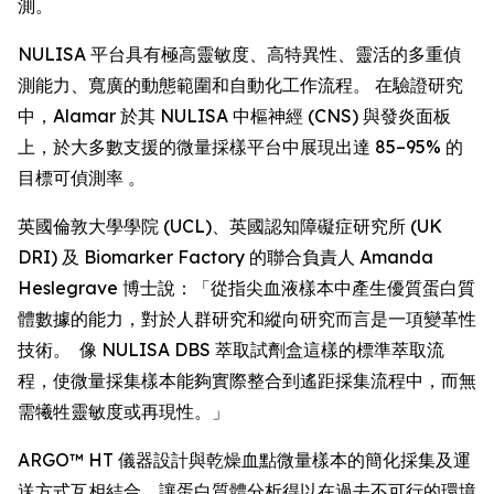
測。
NULISA 平台具有極高靈敏度、高特異性、靈活的多重偵
測能力、寬廣的動態範圍和自動化工作流程。 在驗證研究
中，Alamar 於其 NULISA 中樞神經 (CNS) 與發炎面板
上，於大多數支援的微量採樣平台中展現出達 85–95% 的
目標可偵測率 。
英國倫敦大學學院 (UCL)、英國認知障礙症研究所 (UK
DRI) 及 Biomarker Factory 的聯合負責人 Amanda
Heslegrave 博士說：「從指尖血液樣本中產生優質蛋白質
體數據的能力，對於人群研究和縱向研究而言是一項變革性
技術。 像 NULISA DBS 萃取試劑盒這樣的標準萃取流
程，使微量採集樣本能夠實際整合到遙距採集流程中，而無
需犧牲靈敏度或再現性。」
ARGO™ HT 儀器設計與乾燥血點微量樣本的簡化採集及運
送方式互相結合，讓蛋白質體分析得以在過去不可行的環境