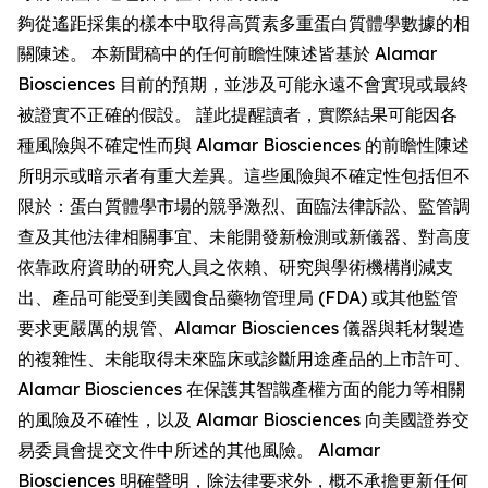
夠從遙距採集的樣本中取得高質素多重蛋白質體學數據的相
關陳述。 本新聞稿中的任何前瞻性陳述皆基於 Alamar
Biosciences 目前的預期，並涉及可能永遠不會實現或最終
被證實不正確的假設。 謹此提醒讀者，實際結果可能因各
種風險與不確定性而與 Alamar Biosciences 的前瞻性陳述
所明示或暗示者有重大差異。這些風險與不確定性包括但不
限於：蛋白質體學市場的競爭激烈、面臨法律訴訟、監管調
查及其他法律相關事宜、未能開發新檢測或新儀器、對高度
依靠政府資助的研究人員之依賴、研究與學術機構削減支
出、產品可能受到美國食品藥物管理局 (FDA) 或其他監管
要求更嚴厲的規管、Alamar Biosciences 儀器與耗材製造
的複雜性、未能取得未來臨床或診斷用途產品的上市許可、
Alamar Biosciences 在保護其智識產權方面的能力等相關
的風險及不確性，以及 Alamar Biosciences 向美國證券交
易委員會提交文件中所述的其他風險。 Alamar
Biosciences 明確聲明，除法律要求外，概不承擔更新任何