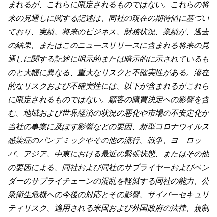
まれるが、これらに限定されるものではない。これらの将
来の見通しに関する記述は、同社の現在の期待値に基づい
ており、実績、将来のビジネス、財務状況、業績が、過去
の結果、またはこのニュースリリースに含まれる将来の見
通しに関する記述に明示的または暗示的に示されているも
のと大幅に異なる、重大なリスクと不確実性がある。潜在
的なリスクおよび不確実性には、以下が含まれるがこれら
に限定されるものではない。顧客の購買決定への影響を含
む、地域および世界経済の状況の悪化や市場の不安定化が
当社の事業に及ぼす影響などの要因、新型コロナウイルス
感染症のパンデミックやその他の流行、戦争、ヨーロッ
パ、アジア、中東における最近の緊張状態、またはその他
の要因による、同社および同社のサプライヤーおよびベン
ダーのサプライチェーンの混乱を軽減する同社の能力、公
衆衛生危機への今後の対応とその影響、サイバーセキュリ
ティリスク、適用される米国および外国政府の法律、規制