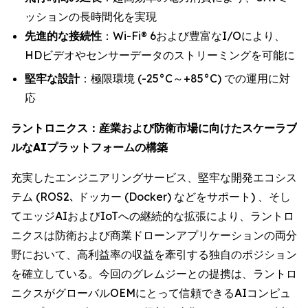
ッションの長時間化を実現
先進的な接続性
：Wi-Fi® 6および豊富なI/Oにより、
HDビデオやセンサーデータのストリーミングを可能に
堅牢な設計
：極限環境 (-25°C～+85°C) での運用に対
応
ラントロニクス：産業および防衛市場に向けたスケーラブ
ルなAIプラットフォームの構築
充実したエンジニアリングサービス、堅牢な開発エコシス
テム (ROS2､ ドッカー (Docker) などをサポート) 、そし
てエッジAIおよびIoTへの継続的な拡張により、ラントロ
ニクスは防衛および商業ドローンアプリケーションの両分
野において、高利益率の収益を牽引する独自のポジション
を確立している。今回のグレムジーとの提携は、ラントロ
ニクスがグローバルOEMにとって信頼できるAIコンピュ