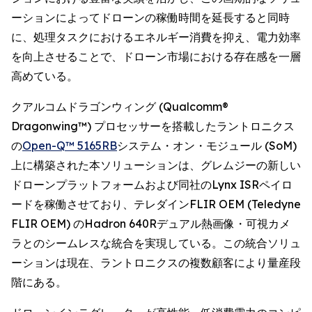
ーションによってドローンの稼働時間を延長すると同時
に、処理タスクにおけるエネルギー消費を抑え、電力効率
を向上させることで、ドローン市場における存在感を一層
高めている。
クアルコムドラゴンウィング (Qualcomm®
Dragonwing™) プロセッサーを搭載したラントロニクス
の
Open-Q™ 5165RB
システム・オン・モジュール (SoM)
上に構築された本ソリューションは、グレムジーの新しい
ドローンプラットフォームおよび同社のLynx ISRペイロ
ードを稼働させており、テレダインFLIR OEM (Teledyne
FLIR OEM) のHadron 640Rデュアル熱画像・可視カメ
ラとのシームレスな統合を実現している。この統合ソリュ
ーションは現在、ラントロニクスの複数顧客により量産段
階にある。