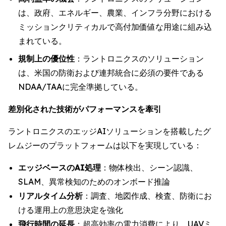
は、政府、エネルギー、農業、インフラ分野における
ミッションクリティカルで高付加価値な用途に組み込
まれている。
規制上の優位性
：ラントロニクスのソリューション
は、米国の防衛および連邦統合に必須の要件である
NDAA/TAAに完全準拠している。
差別化された技術がパフォーマンスを牽引
ラントロニクスのエッジAIソリューションを搭載したグ
レムジーのプラットフォームは以下を実現している：
エッジベースのAI処理
：物体検出、シーン認識、
SLAM、異常検知のためのオンボード推論
リアルタイム分析
：調査、地図作成、検査、防衛にお
ける運用上の意思決定を強化
飛行時間の延長
：超高効率の電力消費により、UAVミ