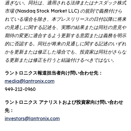
過ぎない。同社は、適用される法律またはナスダック株式
市場 (Nasdaq Stock Market LLC) の規則で義務付けら
れている場合を除き、本プレスリリースの日付以降に将来
の見通しに関する記述を、実際の結果または同社の意見や
期待の変更に適合するよう更新する意図または義務を明示
的に否認する。同社が将来の見通しに関する記述のいずれ
かを更新または修正した場合でも、投資家は同社がさらな
る更新または修正を行うと結論付けるべきではない。
ラントロニクス報道担当者向け問い合わせ先：
media@lantronix.com
949-212-0960
ラントロニクス アナリストおよび投資家向け問い合わせ
先：
investors@lantronix.com