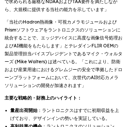
で求められる厳格なNDAAおよびTAA要件を満たしなが
ら、大規模に提供する当社の能力を示しています」
「当社のHadron熱画像・可視カメラモジュールおよび
Prismソフトウェアをラントロニクスのソリューションに
統合することで、エッジデバイスに高度な画像信号処理お
よびAI機能をもたらします」とテレダインFLIR OEMの
製品管理担当バイスプレジデントであるマイク・ウォルタ
ーズ (Mike Walters) は述べている。「これにより、防衛
および産業用途におけるグレムジーの安全で準拠したドロ
ーンプラットフォームにおいて、次世代のAI対応カメラ
ソリューションの開発が加速されます」
主要な戦略的・財務上のハイライト：
量産出荷開始
：ラントロニクスはすでに初期収益を上
げており、デザインインの勢いを実証している。
高利益率の機会
：ラントロニクスのソリューション