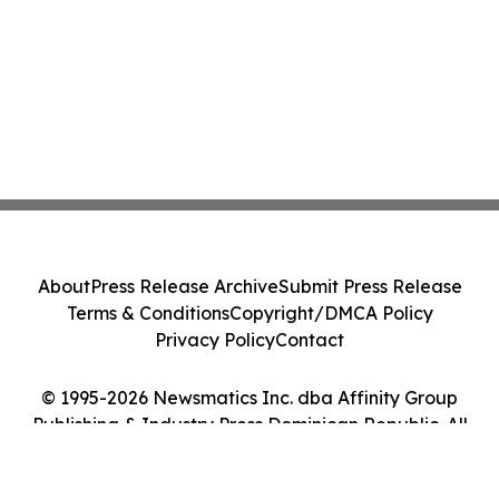
About
Press Release Archive
Submit Press Release
Terms & Conditions
Copyright/DMCA Policy
Privacy Policy
Contact
© 1995-2026 Newsmatics Inc. dba Affinity Group
Publishing & Industry Press Dominican Republic. All
Rights Reserved.