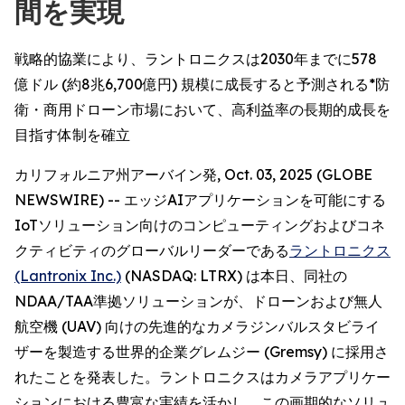
間を実現
戦略的協業により、ラントロニクスは2030年までに578
億ドル (約8兆6,700億円) 規模に成長すると予測される*防
衛・商用ドローン市場において、高利益率の長期的成長を
目指す体制を確立
カリフォルニア州アーバイン発, Oct. 03, 2025 (GLOBE
NEWSWIRE) -- エッジAIアプリケーションを可能にする
IoTソリューション向けのコンピューティングおよびコネ
クティビティのグローバルリーダーである
ラントロニクス
(Lantronix Inc.)
(NASDAQ: LTRX) は本日、同社の
NDAA/TAA準拠ソリューションが、ドローンおよび無人
航空機 (UAV) 向けの先進的なカメラジンバルスタビライ
ザーを製造する世界的企業グレムジー (Gremsy) に採用さ
れたことを発表した。ラントロニクスはカメラアプリケー
ションにおける豊富な実績を活かし、この画期的なソリュ