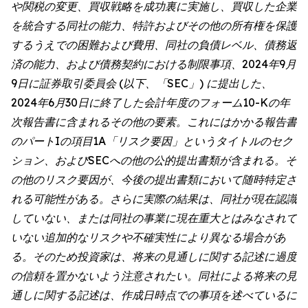
や関税の変更、買収戦略を成功裏に実施し、買収した企業
を統合する同社の能力、特許およびその他の所有権を保護
するうえでの困難および費用、同社の負債レベル、債務返
済の能力、および債務契約における制限事項、2024年9月
9日に証券取引委員会 (以下、「SEC」) に提出した、
2024年6月30日に終了した会計年度のフォーム10-Kの年
次報告書に含まれるその他の要素。これにはかかる報告書
のパートIの項目1A「リスク要因」というタイトルのセク
ション、およびSECへの他の公的提出書類が含まれる。そ
の他のリスク要因が、今後の提出書類において随時特定さ
れる可能性がある。さらに実際の結果は、同社が現在認識
していない、または同社の事業に現在重大とはみなされて
いない追加的なリスクや不確実性により異なる場合があ
る。そのため投資家は、将来の見通しに関する記述に過度
の信頼を置かないよう注意されたい。同社による将来の見
通しに関する記述は、作成日時点での事項を述べているに