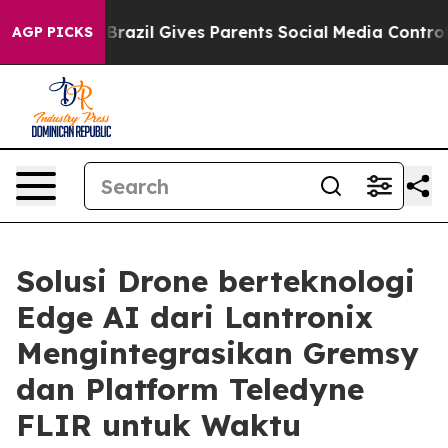
uth
Brazil Gives Parents Social Media Controls for Thei
AGP PICKS
Solusi Drone berteknologi
Edge AI dari Lantronix
Mengintegrasikan Gremsy
dan Platform Teledyne
FLIR untuk Waktu