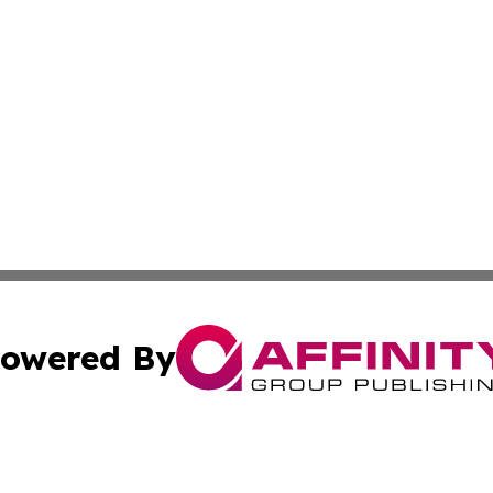
owered By
ubmit Press Release
Terms & Conditions
Copyright/DMCA
dba Affinity Group Publishing & Industry Press Dominican R