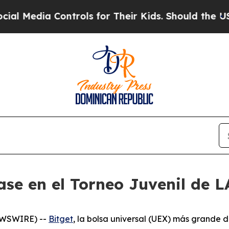
ia Controls for Their Kids. Should the US?
The Pe
base en el Torneo Juvenil de 
NEWSWIRE) --
Bitget
, la bolsa universal (UEX) más grande d