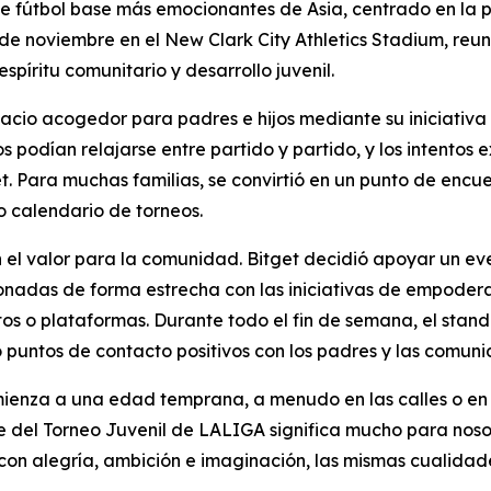
e fútbol base más emocionantes de Asia, centrado en la 
de noviembre en el New Clark City Athletics Stadium, reun
píritu comunitario y desarrollo juvenil.
pacio acogedor para padres e hijos mediante su iniciativa
s podían relajarse entre partido y partido, y los intentos
t. Para muchas familias, se convirtió en un punto de encue
 calendario de torneos.
el valor para la comunidad. Bitget decidió apoyar un even
cionadas de forma estrecha con las iniciativas de empoder
 o plataformas. Durante todo el fin de semana, el stand a
ó puntos de contacto positivos con los padres y las comuni
omienza a una edad temprana, a menudo en las calles o en
 del Torneo Juvenil de LALIGA significa mucho para nosot
on alegría, ambición e imaginación, las mismas cualidades 