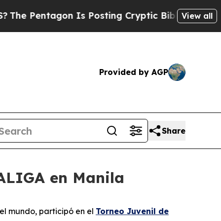
ntagon Is Posting Cryptic Biblical Messages on 
View all
Provided by AGP
Share
LALIGA en Manila
el mundo, participó en el
Torneo Juvenil de