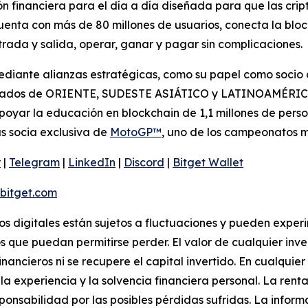
n financiera para el día a día diseñada para que las cri
 cuenta con más de 80 millones de usuarios, conecta la blo
ada y salida, operar, ganar y pagar sin complicaciones.
iante alianzas estratégicas, como su papel como socio of
rcados de ORIENTE, SUDESTE ASIÁTICO y LATINOAMÉRICA. 
oyar la educación en blockchain de 1,1 millones de perso
s socia exclusiva de
MotoGP™
, uno de los campeonatos 
r
|
Telegram
|
LinkedIn
|
Discord
|
Bitget Wallet
itget.com
vos digitales están sujetos a fluctuaciones y pueden experi
s que puedan permitirse perder. El valor de cualquier inv
inancieros ni se recupere el capital invertido. En cualqui
a experiencia y la solvencia financiera personal. La renta
ponsabilidad por las posibles pérdidas sufridas. La infor