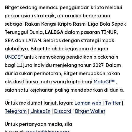
Bitget sedang memacu penggunaan kripto melalui
perkongsian strategik, antaranya berperanan
sebagai Rakan Kongsi Kripto Rasmi Liga Bola Sepak
Terunggul Dunia,
LALIGA
dalam pasaran TIMUR,
SEA dan LATAM. Selaras dengan strategi impak
globalnya, Bitget telah bekerjasama dengan
UNICEF
untuk menyokong pendidikan blockchain
bagi 1.1 juta individu menjelang tahun 2027. Dalam
dunia sukan permotoran, Bitget merupakan rakan
eksklusif bursa mata wang kripto bagi
MotoGP™
,
salah satu kejohanan paling mendebarkan di dunia.
Untuk maklumat lanjut, layari:
Laman web
|
Twitter
|
Telegram
|
LinkedIn
|
Discord
|
Bitget Wallet
Untuk pertanyaan media, sila